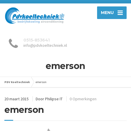
MENU
0515-853641
info@pdvkoeltechniek.nl
emerson
PDV Koeltechniek
emerson
20 maart 2015
Door
Philipse IT
0 Opmerkingen
emerson