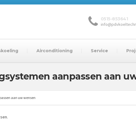
0515-853641
info@pdvkoeltechn
skoeling
Airconditioning
Service
Pro
ngsystemen aanpassen aan u
passen aan uw wensen
sen.