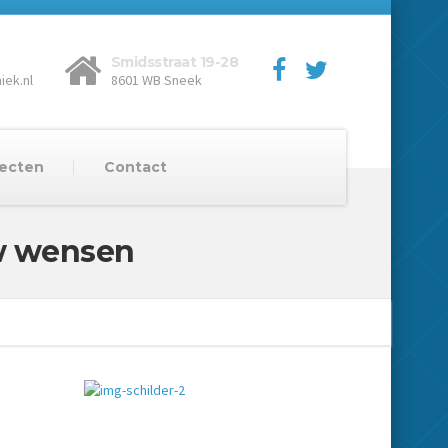
Smidsstraat 19-28
iek.nl
8601 WB Sneek
jecten
Contact
w wensen